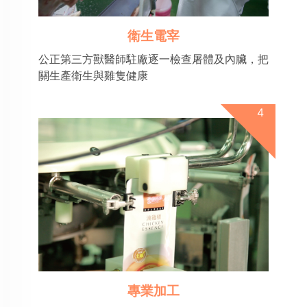
衛生電宰
公正第三方獸醫師駐廠逐一檢查屠體及內臟，把
關生產衛生與雞隻健康
專業加工